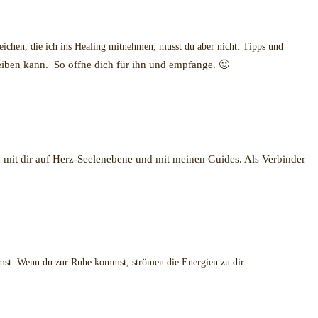
s und Ankurbelung deiner Selbstheilungskräfte.
chen, die ich ins Healing mitnehmen, musst du aber nicht. Tipps und
reiben kann.
So öffne dich für ihn und empfange. 🙂
 mit dir auf Herz-Seelenebene und mit meinen Guides. Als Verbinder
mmst. Wenn du zur Ruhe kommst, strömen die Energien zu dir.