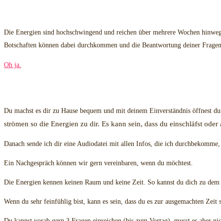
Empfange Heilenergie zur Unterstützung beim Loslassen dei
Die Energien sind hochschwingend und reichen über mehrere Wochen hinweg, 
Botschaften können dabei durchkommen und die Beantwortung deiner Fragen
Oh ja.
Mach es dir zu Hause bequem
Du machst es dir zu Hause bequem und mit deinem Einverständnis öffnest du d
strömen so die Energien zu dir. Es kann sein, dass du einschläfst ode
Danach sende ich dir eine Audiodatei mit allen Infos, die ich durchbekomm
Ein Nachgespräch können wir gern vereinbaren, wenn du möchtest.
Die Energien kennen keinen Raum und keine Zeit. So kannst du dich zu dem 
Wenn du sehr feinfühlig bist, kann es sein, dass du es zur ausgemachten Zeit s
Du kannst vorab gern 3 Fragen einreichen (bis zum Vortag), musst es aber n