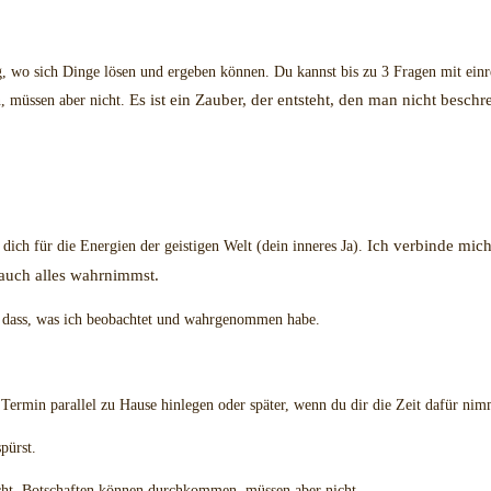
ner Themen, Reinigen, Ausbalancierung deines Energiesystem
wo sich Dinge lösen und ergeben können. Du kannst bis zu 3 Fragen mit einrei
Es ist ein Zauber, der entsteht, den man nicht besch
, müssen aber nicht.
Ich verbinde mich
ich für die Energien der geistigen Welt (dein inneres Ja).
r auch alles wahrnimmst.
e, dass, was ich beobachtet und wahrgenommen habe.
Termin parallel zu Hause hinlegen oder später, wenn du dir die Zeit dafür ni
pürst.
icht. Botschaften können durchkommen, müssen aber nicht.