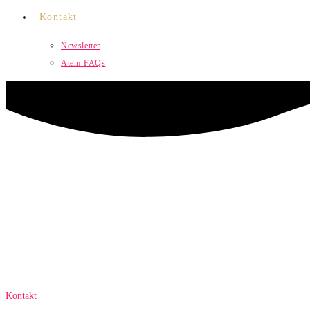
Kontakt
Newsletter
Atem-FAQs
Healing über die Ferne
loslassen. Ausbalancieren. Ankurbeln.
Kontakt